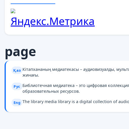
page
Кітапхананың медиатекасы – аудиовизуалды, муль
Қаз
жинағы.
Библиотечная медиатека – это цифровая коллекци
Рус
образовательных ресурсов.
The library media library is a digital collection of au
Eng