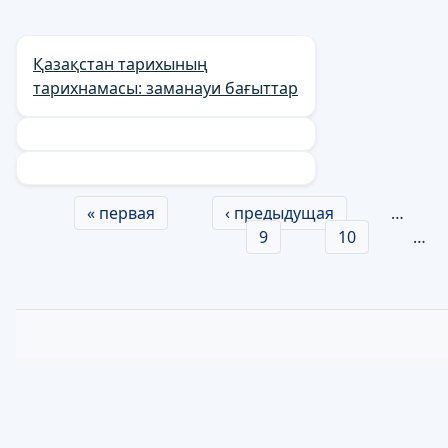
Қазақстан тарихының
тарихнамасы: заманауи бағыттар
Страницы
« первая
‹ предыдущая
…
9
10
…